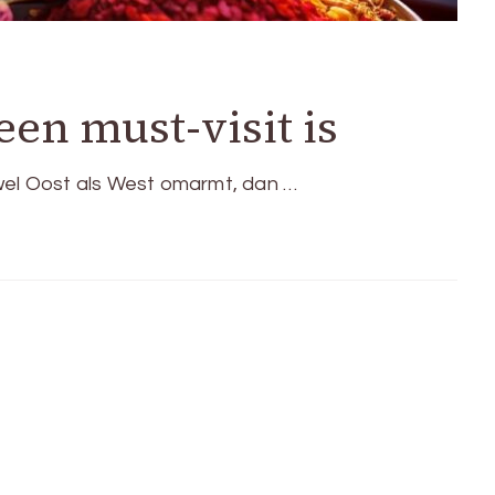
en must-visit is
owel Oost als West omarmt, dan …