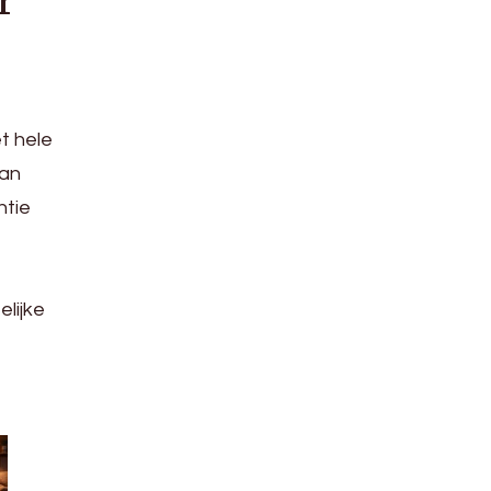
t hele
van
ntie
lijke